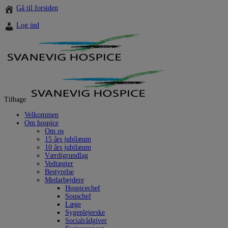
Hop
Gå til forsiden
til
indholdet
Log ind
Tilbage
Velkommen
Om hospice
Om os
15 års jubilæum
10 års jubilæum
Værdigrundlag
Vedtægter
Bestyrelse
Medarbejdere
Hospicechef
Souschef
Læge
Sygeplejerske
Socialrådgiver