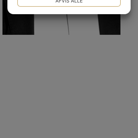
AFVIS ALLE
JA
NEJ
JA
NEJ
MARKETING
STATISTIK