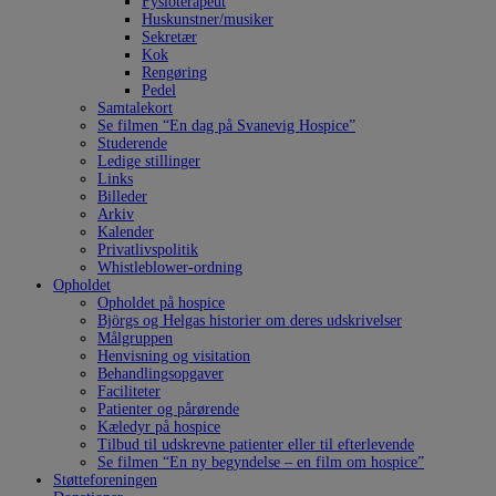
Fysioterapeut
Huskunstner/musiker
Sekretær
Kok
Rengøring
Pedel
Samtalekort
Se filmen “En dag på Svanevig Hospice”
Studerende
Ledige stillinger
Links
Billeder
Arkiv
Kalender
Privatlivspolitik
Whistleblower-ordning
Opholdet
Opholdet på hospice
Björgs og Helgas historier om deres udskrivelser
Målgruppen
Henvisning og visitation
Behandlingsopgaver
Faciliteter
Patienter og pårørende
Kæledyr på hospice
Tilbud til udskrevne patienter eller til efterlevende
Se filmen “En ny begyndelse – en film om hospice”
Støtteforeningen