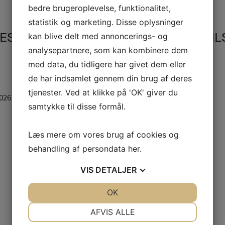
bedre brugeroplevelse, funktionalitet,
statistik og marketing. Disse oplysninger
ESØGSHUND SIMBA KOMMER OG HILSE
kan blive delt med annoncerings- og
analysepartnere, som kan kombinere dem
med data, du tidligere har givet dem eller
de har indsamlet gennem din brug af deres
tjenester. Ved at klikke på 'OK' giver du
026 kl. 10:30 – 12:00
Repeats
samtykke til disse formål.
Læs mere om vores brug af cookies og
behandling af persondata
her
.
VIS
DETALJER
JA
NEJ
OK
JA
NEJ
NØDVENDIGE
PRÆFERENCER
AFVIS ALLE