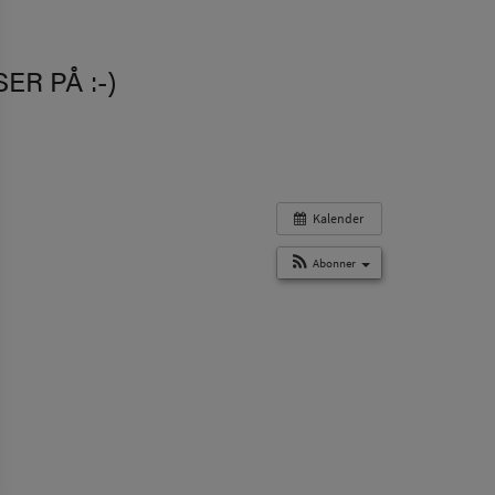
R PÅ :-)
Kalender