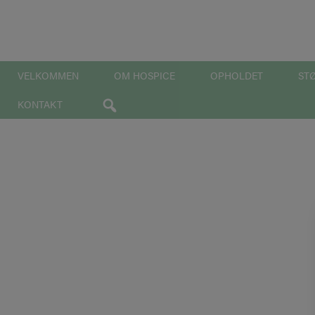
Hop
til
indholdet
VELKOMMEN
OM HOSPICE
OPHOLDET
ST
KONTAKT