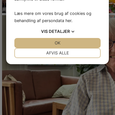
Helgas historie, kan du se
her
.
Læs mere om vores brug af cookies og
behandling af persondata
her
.
VIS
DETALJER
JA
NEJ
OK
JA
NEJ
NØDVENDIGE
PRÆFERENCER
AFVIS ALLE
JA
NEJ
JA
NEJ
MARKETING
STATISTIK