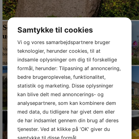
Se Björgs og Helgas historier om deres
Samtykke til cookies
udskrivelser
Vi og vores samarbejdspartnere bruger
Vidste du, at omkring 20 procent af de patienter, der bliver indlagt på
teknologier, herunder cookies, til at
hospice, bliver udskrevet igen?
indsamle oplysninger om dig til forskellige
Ikke fordi de bliver raske, men fordi de får det så meget bedre, at de kan
formål, herunder: Tilpasning af annoncering,
komme tilbage og leve livet i deres hjem igen.
bedre brugeroplevelse, funktionalitet,
På Svanevig Hospice har vi en spiseklub for de patienter, der er blevet
udskrevet. Her kan man komme én gang om måneden og mødes med andre
statistik og marketing. Disse oplysninger
udskrevne og de to frivillige, som står for spiseklubben. Der er også
mulighed for en snak med en sygeplejerske, hvis man har nogle
kan blive delt med annoncerings- og
udfordringer derhjemme, som man gerne vil have en professionels mening
analysepartnere, som kan kombinere dem
om.
med data, du tidligere har givet dem eller
TV2 Øst har lavet tre små udsendelser om de udskrevne patienter.
de har indsamlet gennem din brug af deres
Den første og overordnede udsendelse kan du se
her
.
tjenester. Ved at klikke på 'OK' giver du
samtykke til disse formål.