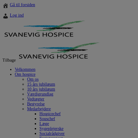
Hop
Gå til forsiden
til
indholdet
Log ind
Tilbage
Velkommen
Om hospice
Om os
15 års jubilæum
10 års jubilæum
Værdigrundlag
Vedtægter
Bestyrelse
Medarbejdere
Hospicechef
Souschef
Læge
Sygeplejerske
Socialrådgiver