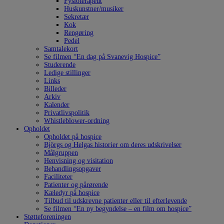
Fysioterapeut
Huskunstner/musiker
Sekretær
Kok
Rengøring
Pedel
Samtalekort
Se filmen “En dag på Svanevig Hospice”
Studerende
Ledige stillinger
Links
Billeder
Arkiv
Kalender
Privatlivspolitik
Whistleblower-ordning
Opholdet
Opholdet på hospice
Björgs og Helgas historier om deres udskrivelser
Målgruppen
Henvisning og visitation
Behandlingsopgaver
Faciliteter
Patienter og pårørende
Kæledyr på hospice
Tilbud til udskrevne patienter eller til efterlevende
Se filmen “En ny begyndelse – en film om hospice”
Støtteforeningen