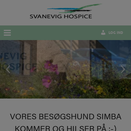
Hop
til
indholdet
LOG IND
VORES BESØGSHUND SIMBA
KOMMER OG HILSER PÅ :-)