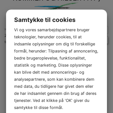
Samtykke til cookies
HVORNÅR:
Vi og vores samarbejdspartnere bruger
29. juni 2026 kl. 10:30 – 12:00
Repeats
teknologier, herunder cookies, til at
BEGIVENHEDER
indsamle oplysninger om dig til forskellige
formål, herunder: Tilpasning af annoncering,
INDLÆGSNAVIGATION
bedre brugeroplevelse, funktionalitet,
statistik og marketing. Disse oplysninger
kan blive delt med annoncerings- og
analysepartnere, som kan kombinere dem
med data, du tidligere har givet dem eller
de har indsamlet gennem din brug af deres
tjenester. Ved at klikke på 'OK' giver du
samtykke til disse formål.