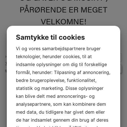
PÅRØRENDE ER MEGET
VELKOMNE!
Samtykke til cookies
Vi og vores samarbejdspartnere bruger
teknologier, herunder cookies, til at
HVORNÅR:
30. november 2025 kl. 15:00 – 16:00
indsamle oplysninger om dig til forskellige
Repeats
BEGIVENHEDER
formål, herunder: Tilpasning af annoncering,
bedre brugeroplevelse, funktionalitet,
statistik og marketing. Disse oplysninger
INDLÆGSNAVIGATION
kan blive delt med annoncerings- og
analysepartnere, som kan kombinere dem
med data, du tidligere har givet dem eller
de har indsamlet gennem din brug af deres