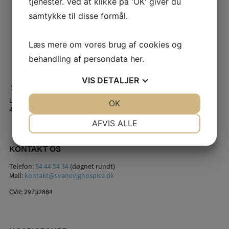
tjenester. Ved at klikke på 'OK' giver du
samtykke til disse formål.
Læs mere om vores brug af cookies og
behandling af persondata
her
.
VIS
DETALJER
Lindstrømsvej 2
JA
NEJ
OK
JA
NEJ
4941 Bandholm
NØDVENDIGE
PRÆFERENCER
AFVIS ALLE
JA
NEJ
JA
NEJ
KONTAKT OS
MARKETING
STATISTIK
Telefon:
54 44 54 34
(døgnet rundt)
Mail:
kontakt@svanevighospice.dk
CVR: 29732884