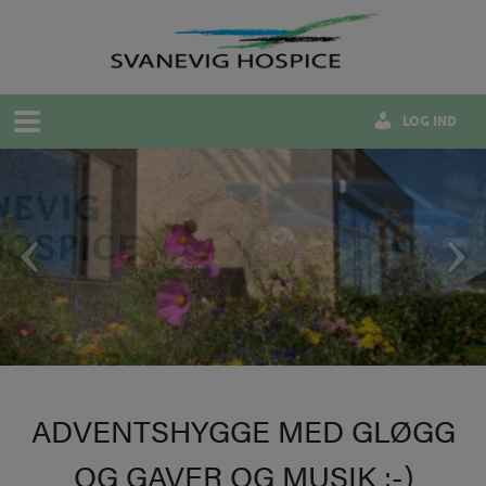
Hop
til
indholdet
LOG IND
ADVENTSHYGGE MED GLØGG
OG GAVER OG MUSIK :-)