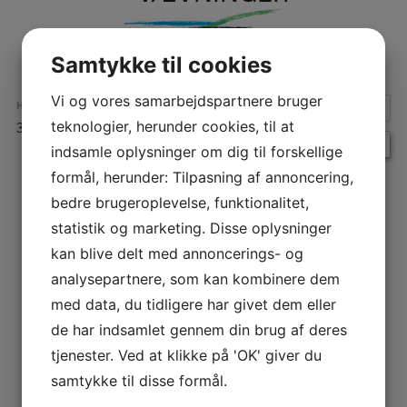
Samtykke til cookies
Vi og vores samarbejdspartnere bruger
HVORNÅR:
3. marts 2026 kl. 15:00 – 16:00
teknologier, herunder cookies, til at
indsamle oplysninger om dig til forskellige
formål, herunder: Tilpasning af annoncering,
INDLÆGSNAVIGATION
bedre brugeroplevelse, funktionalitet,
statistik og marketing. Disse oplysninger
kan blive delt med annoncerings- og
analysepartnere, som kan kombinere dem
med data, du tidligere har givet dem eller
de har indsamlet gennem din brug af deres
tjenester. Ved at klikke på 'OK' giver du
samtykke til disse formål.