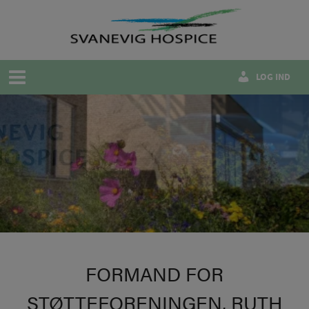
Hop
til
indholdet
LOG IND
FORMAND FOR
STØTTEFORENINGEN, RUTH