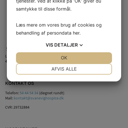
tjenester. Ved at klikke på 'OK' giver du
samtykke til disse formål.
Læs mere om vores brug af cookies og
behandling af persondata
her
.
VIS
DETALJER
Lindstrømsvej 2
JA
NEJ
OK
JA
NEJ
4941 Bandholm
NØDVENDIGE
PRÆFERENCER
AFVIS ALLE
JA
NEJ
JA
NEJ
KONTAKT OS
MARKETING
STATISTIK
Telefon:
54 44 54 34
(døgnet rundt)
Mail:
kontakt@svanevighospice.dk
CVR: 29732884