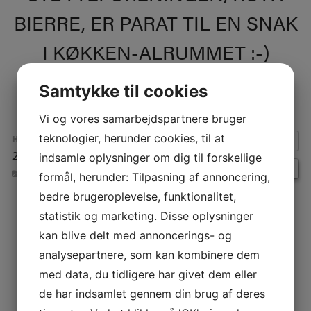
BIERRE, ER PARAT TIL EN SNAK
I KØKKEN-ALRUMMET :-)
Samtykke til cookies
Vi og vores samarbejdspartnere bruger
teknologier, herunder cookies, til at
HVORNÅR:
27. maj 2025 kl. 9:30 – 11:30
indsamle oplysninger om dig til forskellige
Repeats
BEGIVENHEDER
formål, herunder: Tilpasning af annoncering,
bedre brugeroplevelse, funktionalitet,
statistik og marketing. Disse oplysninger
INDLÆGSNAVIGATION
kan blive delt med annoncerings- og
analysepartnere, som kan kombinere dem
med data, du tidligere har givet dem eller
de har indsamlet gennem din brug af deres