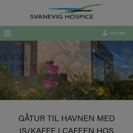
Hop
til
indholdet
LOG IND
GÅTUR TIL HAVNEN MED
IS/KAFFE I CAFEEN HOS