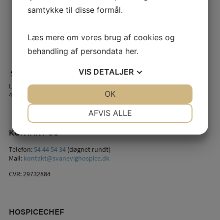
samtykke til disse formål.
Læs mere om vores brug af cookies og
behandling af persondata
her
.
VIS
DETALJER
Lindstrømsvej 2
JA
NEJ
OK
JA
NEJ
4941 Bandholm
NØDVENDIGE
PRÆFERENCER
AFVIS ALLE
JA
NEJ
JA
NEJ
KONTAKT OS
MARKETING
STATISTIK
Telefon:
54 44 54 34
(døgnet rundt)
Mail:
kontakt@svanevighospice.dk
CVR: 29732884
HOSPICECHEF