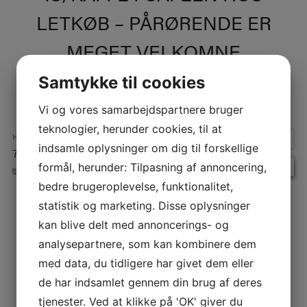
LETKØB – PÅRØRENDE ER
MEGET VELKOMNE
Samtykke til cookies
Vi og vores samarbejdspartnere bruger
teknologier, herunder cookies, til at
HVORNÅR:
indsamle oplysninger om dig til forskellige
7. maj 2025 kl. 15:00 – 16:30
formål, herunder: Tilpasning af annoncering,
BEGIVENHEDER
bedre brugeroplevelse, funktionalitet,
statistik og marketing. Disse oplysninger
INDLÆGSNAVIGATION
kan blive delt med annoncerings- og
analysepartnere, som kan kombinere dem
med data, du tidligere har givet dem eller
de har indsamlet gennem din brug af deres
tjenester. Ved at klikke på 'OK' giver du