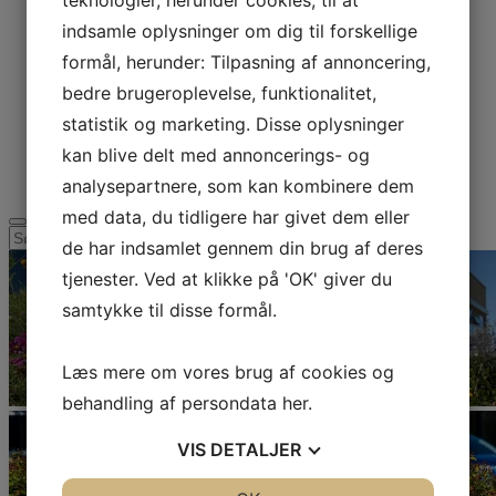
teknologier, herunder cookies, til at
Donationer
Donationer
indsamle oplysninger om dig til forskellige
Donationsregnskab 2025
Donationsregnskab 2024
formål, herunder: Tilpasning af annoncering,
Donationsregnskab 2023
bedre brugeroplevelse, funktionalitet,
Donationsregnskab 2022
Åbent hospice
statistik og marketing. Disse oplysninger
Frivillig på hospice
Hospice i børnehøjde
kan blive delt med annoncerings- og
Kontakt
analysepartnere, som kan kombinere dem
med data, du tidligere har givet dem eller
Søg
de har indsamlet gennem din brug af deres
efter:
tjenester. Ved at klikke på 'OK' giver du
samtykke til disse formål.
Læs mere om vores brug af cookies og
behandling af persondata
her
.
VIS
DETALJER