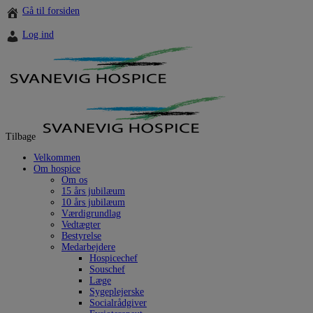
Hop
Gå til forsiden
til
indholdet
Log ind
Tilbage
Velkommen
Om hospice
Om os
15 års jubilæum
10 års jubilæum
Værdigrundlag
Vedtægter
Bestyrelse
Medarbejdere
Hospicechef
Souschef
Læge
Sygeplejerske
Socialrådgiver