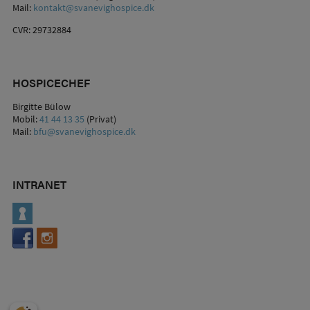
Mail:
kontakt@svanevighospice.dk
CVR: 29732884
HOSPICECHEF
Birgitte Bülow
Mobil:
41 44 13 35
(Privat)
Mail:
bfu@svanevighospice.dk
INTRANET