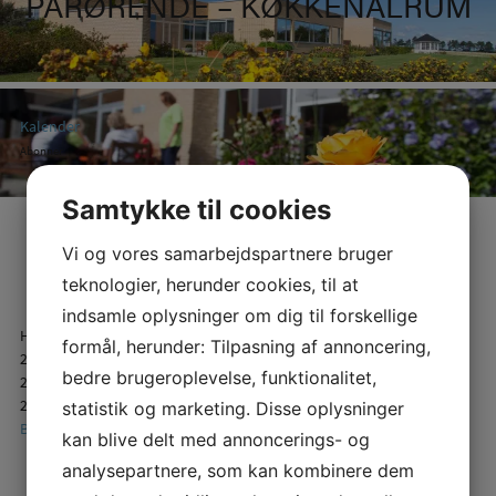
PÅRØRENDE – KØKKENALRUM
Kalender
Tilføj i Timely kalender
Tilføj i Google
Samtykke til cookies
Tilføj i Outlook
Tilføj i Apple kalender
Vi og vores samarbejdspartnere bruger
Tilføj i anden kalender
teknologier, herunder cookies, til at
Eksporter til XML
indsamle oplysninger om dig til forskellige
Hvornår:
formål, herunder: Tilpasning af annoncering,
27. maj 2026 kl. 14:30 – 16:00
bedre brugeroplevelse, funktionalitet,
2026-05-27T14:30:00+02:00
2026-05-27T16:00:00+02:00
statistik og marketing. Disse oplysninger
Begivenheder
kan blive delt med annoncerings- og
analysepartnere, som kan kombinere dem
INDLÆGSNAVIGATION