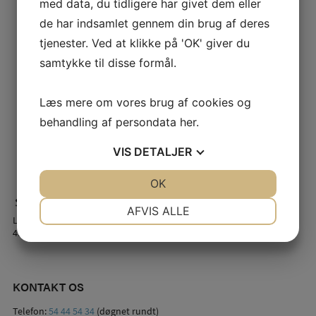
med data, du tidligere har givet dem eller
de har indsamlet gennem din brug af deres
tjenester. Ved at klikke på 'OK' giver du
samtykke til disse formål.
Læs mere om vores brug af cookies og
behandling af persondata
her
.
VIS
DETALJER
JA
NEJ
OK
JA
NEJ
NØDVENDIGE
PRÆFERENCER
AFVIS ALLE
Lindstrømsvej 2
4941 Bandholm
JA
NEJ
JA
NEJ
MARKETING
STATISTIK
KONTAKT OS
Telefon:
54 44 54 34
(døgnet rundt)