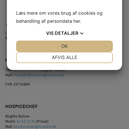
Læs mere om vores brug af cookies og
behandling af persondata
her
.
Lindstrømsvej 2
VIS
DETALJER
4941 Bandholm
JA
NEJ
OK
JA
NEJ
NØDVENDIGE
PRÆFERENCER
AFVIS ALLE
KONTAKT OS
JA
NEJ
JA
NEJ
Telefon:
54 44 54 34
(døgnet rundt)
Mail:
kontakt@svanevighospice.dk
MARKETING
STATISTIK
CVR: 29732884
HOSPICECHEF
Birgitte Bülow
Mobil:
41 44 13 35
(Privat)
Mail:
bfu@svanevighospice.dk