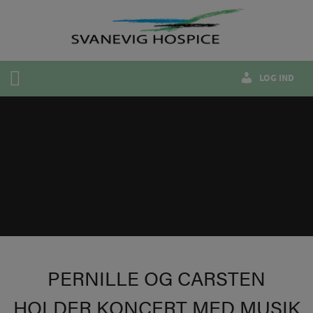
Hop
til
indholdet
LOG IND
PERNILLE OG CARSTEN
HOLDER KONCERT MED MUSIK