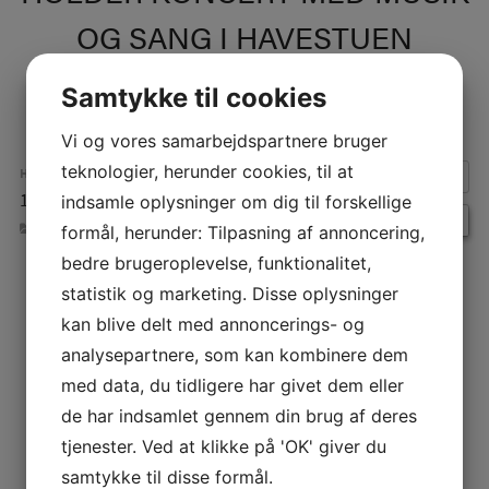
OG SANG I HAVESTUEN
Samtykke til cookies
Vi og vores samarbejdspartnere bruger
teknologier, herunder cookies, til at
HVORNÅR:
17. marts 2026 kl. 15:30 – 16:30
indsamle oplysninger om dig til forskellige
BEGIVENHEDER
formål, herunder: Tilpasning af annoncering,
bedre brugeroplevelse, funktionalitet,
statistik og marketing. Disse oplysninger
INDLÆGSNAVIGATION
kan blive delt med annoncerings- og
analysepartnere, som kan kombinere dem
med data, du tidligere har givet dem eller
de har indsamlet gennem din brug af deres
tjenester. Ved at klikke på 'OK' giver du
samtykke til disse formål.