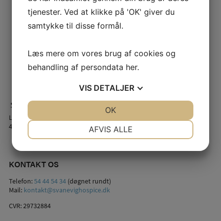
tjenester. Ved at klikke på 'OK' giver du
samtykke til disse formål.
Læs mere om vores brug af cookies og
behandling af persondata
her
.
VIS
DETALJER
JA
NEJ
OK
JA
NEJ
Lindstrømsvej 2
NØDVENDIGE
PRÆFERENCER
4941 Bandholm
AFVIS ALLE
JA
NEJ
JA
NEJ
MARKETING
STATISTIK
KONTAKT OS
Telefon:
54 44 54 34
(døgnet rundt)
Mail:
kontakt@svanevighospice.dk
CVR: 29732884