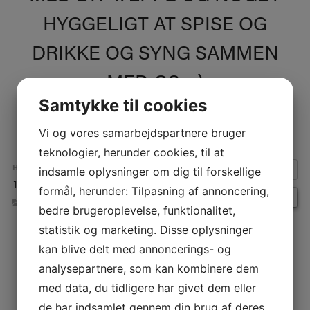
HYGGELIGT AT SPISE OG
DRIKKE OG SYNG SAMMEN
MED OS :-)
Samtykke til cookies
Vi og vores samarbejdspartnere bruger
teknologier, herunder cookies, til at
HVORNÅR:
indsamle oplysninger om dig til forskellige
12. august 2025 kl. 19:00 – 21:00
formål, herunder: Tilpasning af annoncering,
BEGIVENHEDER
bedre brugeroplevelse, funktionalitet,
statistik og marketing. Disse oplysninger
INDLÆGSNAVIGATION
kan blive delt med annoncerings- og
analysepartnere, som kan kombinere dem
med data, du tidligere har givet dem eller
de har indsamlet gennem din brug af deres