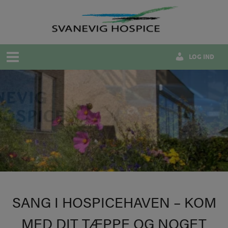
Hop
til
indholdet
LOG IND
SANG I HOSPICEHAVEN – KOM
MED DIT TÆPPE OG NOGET