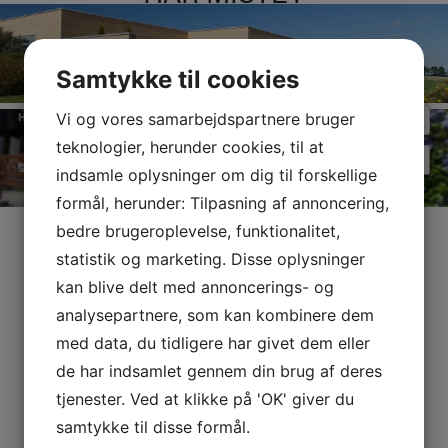
Samtykke til cookies
Vi og vores samarbejdspartnere bruger
HVORNÅR:
11. august 2026 kl. 17:00 – 19:00
Repeats
teknologier, herunder cookies, til at
BEGIVENHEDER
indsamle oplysninger om dig til forskellige
formål, herunder: Tilpasning af annoncering,
INDLÆGSNAVIGATION
bedre brugeroplevelse, funktionalitet,
statistik og marketing. Disse oplysninger
kan blive delt med annoncerings- og
analysepartnere, som kan kombinere dem
med data, du tidligere har givet dem eller
de har indsamlet gennem din brug af deres
tjenester. Ved at klikke på 'OK' giver du
samtykke til disse formål.