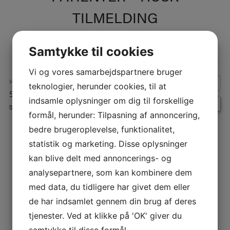
TILMELDING
Samtykke til cookies
Vi og vores samarbejdspartnere bruger
HVORNÅR:
teknologier, herunder cookies, til at
5. juni 2026 kl. 12:00 – 14:00
Repeats
indsamle oplysninger om dig til forskellige
BEGIVENHEDER
formål, herunder: Tilpasning af annoncering,
bedre brugeroplevelse, funktionalitet,
INDLÆGSNAVIGATION
statistik og marketing. Disse oplysninger
kan blive delt med annoncerings- og
analysepartnere, som kan kombinere dem
med data, du tidligere har givet dem eller
de har indsamlet gennem din brug af deres
tjenester. Ved at klikke på 'OK' giver du
samtykke til disse formål.