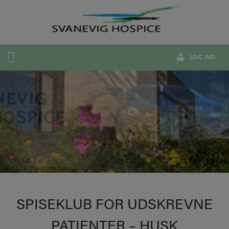
Hop
til
indholdet
LOG IND
SPISEKLUB FOR UDSKREVNE
PATIENTER – HUSK