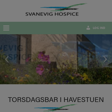
Hop
til
indholdet
LOG IND
TORSDAGSBAR I HAVESTUEN