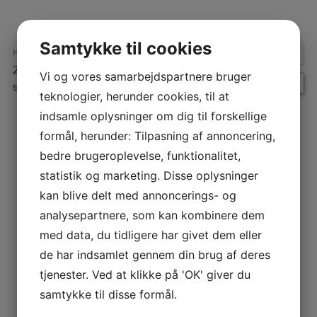
Samtykke til cookies
HVORNÅR:
25. juni 2026 kl. 19:00 – 21:00
Repeats
Vi og vores samarbejdspartnere bruger
BEGIVENHEDER
teknologier, herunder cookies, til at
indsamle oplysninger om dig til forskellige
INDLÆGSNAVIGATION
formål, herunder: Tilpasning af annoncering,
bedre brugeroplevelse, funktionalitet,
statistik og marketing. Disse oplysninger
kan blive delt med annoncerings- og
analysepartnere, som kan kombinere dem
med data, du tidligere har givet dem eller
de har indsamlet gennem din brug af deres
tjenester. Ved at klikke på 'OK' giver du
samtykke til disse formål.