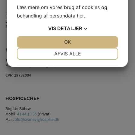
Læs mere om vores brug af cookies og
behandling af persondata
her
.
Lindstrømsvej 2
4941 Bandholm
VIS
DETALJER
JA
NEJ
OK
JA
NEJ
KONTAKT OS
NØDVENDIGE
PRÆFERENCER
AFVIS ALLE
Telefon:
54 44 54 34
(døgnet rundt)
JA
NEJ
JA
NEJ
Mail:
kontakt@svanevighospice.dk
MARKETING
STATISTIK
CVR: 29732884
HOSPICECHEF
Birgitte Bülow
Mobil:
41 44 13 35
(Privat)
Mail:
bfu@svanevighospice.dk