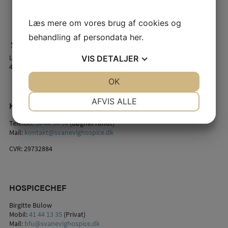
Læs mere om vores brug af cookies og
behandling af persondata
her
.
Lindstrømsvej 2
VIS
DETALJER
4941 Bandholm
JA
NEJ
OK
JA
NEJ
NØDVENDIGE
PRÆFERENCER
AFVIS ALLE
KONTAKT OS
JA
NEJ
JA
NEJ
Telefon:
54 44 54 34
(døgnet rundt)
Mail:
kontakt@svanevighospice.dk
MARKETING
STATISTIK
CVR: 29732884
HOSPICECHEF
Birgitte Bülow
Mobil:
41 44 13 35
(Privat)
Mail:
bfu@svanevighospice.dk