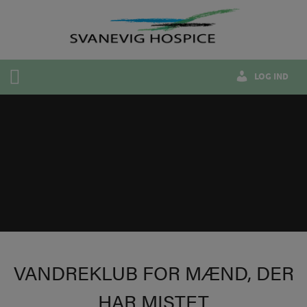
Hop
til
indholdet
LOG IND
VANDREKLUB FOR MÆND, DER
HAR MISTET