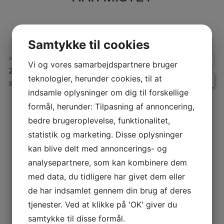
Samtykke til cookies
HVORNÅR:
Vi og vores samarbejdspartnere bruger
27. maj 2025 kl. 14:00 – 16:00
Repeats
teknologier, herunder cookies, til at
BEGIVENHEDER
indsamle oplysninger om dig til forskellige
formål, herunder: Tilpasning af annoncering,
INDLÆGSNAVIGATION
bedre brugeroplevelse, funktionalitet,
statistik og marketing. Disse oplysninger
kan blive delt med annoncerings- og
analysepartnere, som kan kombinere dem
med data, du tidligere har givet dem eller
de har indsamlet gennem din brug af deres
tjenester. Ved at klikke på 'OK' giver du
samtykke til disse formål.