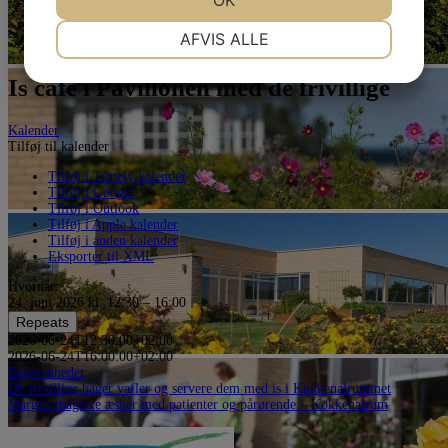
OK
NØDVENDIGE
PRÆFERENCER
AFVIS ALLE
JA
NEJ
JA
NEJ
Is cafe i Pavillonen med de frivillige
MARKETING
STATISTIK
Kalender
Tilføj til kalender
Tilføj i Timely kalender
Tilføj i Google
Tilføj i Outlook
Tilføj i Apple kalender
Tilføj i anden kalender
Eksporter til XML
Hvornår:
24. juni 2026 kl. 12:30 – 16:00
Repeats
2026-06-24T12:30:00+02:00
2026-06-24T16:00:00+02:00
Begivenheder
Indlægsnavigation
De frivillige bager vafler og servere dem med is i Køkkenalrummet
Margits magiske æsker med patienter og pårørende – Køkkenalrum