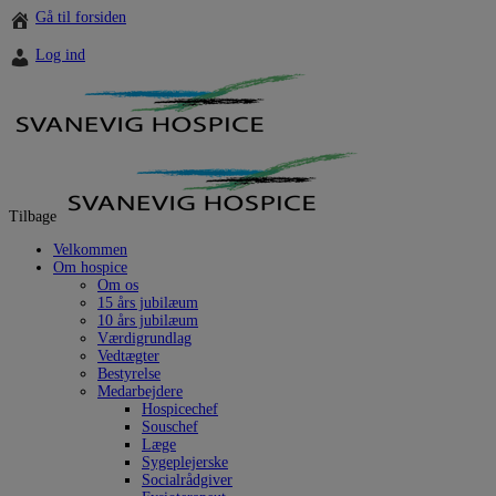
Hop
Gå til forsiden
til
indholdet
Log ind
Tilbage
Velkommen
Om hospice
Om os
15 års jubilæum
10 års jubilæum
Værdigrundlag
Vedtægter
Bestyrelse
Medarbejdere
Hospicechef
Souschef
Læge
Sygeplejerske
Socialrådgiver