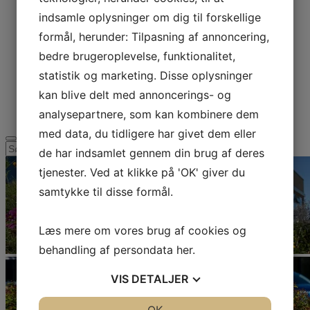
Donationer
Donationer
indsamle oplysninger om dig til forskellige
Donationsregnskab 2025
Donationsregnskab 2024
formål, herunder: Tilpasning af annoncering,
Donationsregnskab 2023
bedre brugeroplevelse, funktionalitet,
Donationsregnskab 2022
Åbent hospice
statistik og marketing. Disse oplysninger
Frivillig på hospice
Hospice i børnehøjde
kan blive delt med annoncerings- og
Kontakt
analysepartnere, som kan kombinere dem
med data, du tidligere har givet dem eller
Søg
de har indsamlet gennem din brug af deres
efter:
tjenester. Ved at klikke på 'OK' giver du
samtykke til disse formål.
Læs mere om vores brug af cookies og
behandling af persondata
her
.
VIS
DETALJER
JA
NEJ
JA
NEJ