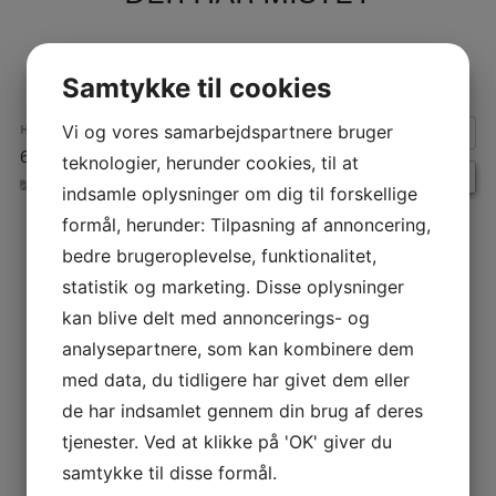
Samtykke til cookies
Vi og vores samarbejdspartnere bruger
HVORNÅR:
6. juli 2026 kl. 14:30 – 16:30
Repeats
teknologier, herunder cookies, til at
BEGIVENHEDER
indsamle oplysninger om dig til forskellige
formål, herunder: Tilpasning af annoncering,
INDLÆGSNAVIGATION
bedre brugeroplevelse, funktionalitet,
statistik og marketing. Disse oplysninger
kan blive delt med annoncerings- og
analysepartnere, som kan kombinere dem
med data, du tidligere har givet dem eller
de har indsamlet gennem din brug af deres
tjenester. Ved at klikke på 'OK' giver du
samtykke til disse formål.