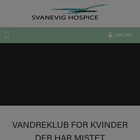
Hop
til
indholdet
LOG IND
VANDREKLUB FOR KVINDER
DER HAR MISTET