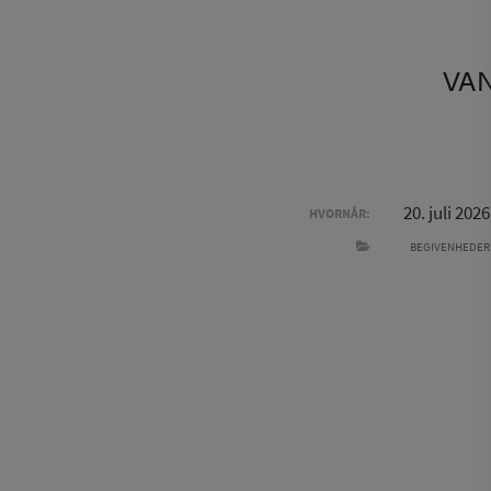
VAN
20. juli 2026
HVORNÅR:
BEGIVENHEDER
INDLÆGSNAVIGATION