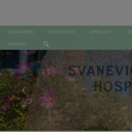
Hop
til
indholdet
VELKOMMEN
OM HOSPICE
OPHOLDET
S
KONTAKT