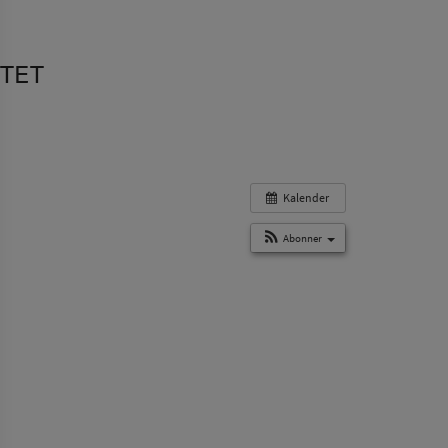
STET
Kalender