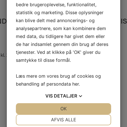
bedre brugeroplevelse, funktionalitet,
statistik og marketing. Disse oplysninger
DREKLUB FOR KVINDER DER HAR MI
kan blive delt med annoncerings- og
analysepartnere, som kan kombinere dem
med data, du tidligere har givet dem eller
de har indsamlet gennem din brug af deres
tjenester. Ved at klikke på 'OK' giver du
 kl. 14:30 – 16:30
Repeats
samtykke til disse formål.
Læs mere om vores brug af cookies og
behandling af persondata
her
.
VIS
DETALJER
JA
NEJ
OK
JA
NEJ
NØDVENDIGE
PRÆFERENCER
AFVIS ALLE